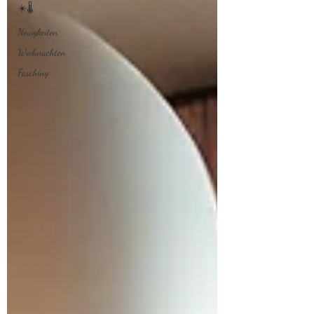
☀️🌡
Neuigkeiten
Weihnachten
Fasching