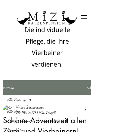
Die individuelle
Pflege, die Ihre
Vierbeiner
verdienen.
Beitrag
Alle Beiträge
Miriam Zimmermann
Alle Beiträge
28. Nov. 2021
1 Min. Lesezeit
Schöne Adventszeit allen
Sommer, Sonne und Sonnenschein ☀️🌡
Zwei- und Vierbeinern!
Neuigkeiten