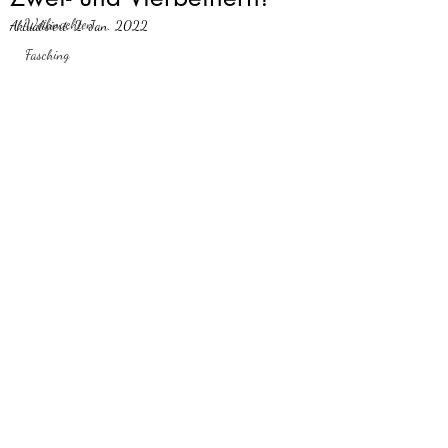
Weihnachten
Aktualisiert:
2. Jan. 2022
Fasching